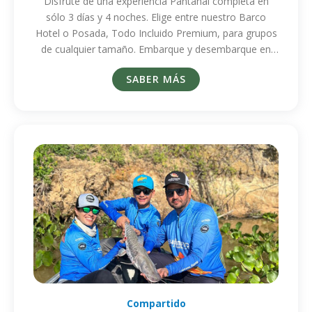
Disfrute de una experiencia Pantanal completa en
sólo 3 días y 4 noches. Elige entre nuestro Barco
Hotel o Posada, Todo Incluido Premium, para grupos
de cualquier tamaño. Embarque y desembarque en
Puertos Cercado o Jofre.
SABER MÁS
Compartido