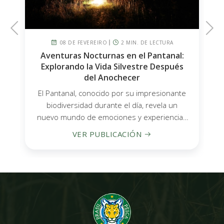
Previous
Next
08 DE FEVEREIRO
3 MIN. DE LECTURA
Pantanal con Niños: Consejos para un
Viaje Familiar Inolvidable
Viajar con niños puede ser una aventura
e
emocionante, especialmente cuando el
destino es tan rico en naturaleza y
s
diversidad como el Pantanal. Este vasto...
VER PUBLICACIÓN