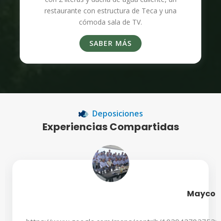
restaurante con estructura de Teca y una
cómoda sala de TV.
SABER MÁS
Deposiciones
Experiencias Compartidas
Maycon 