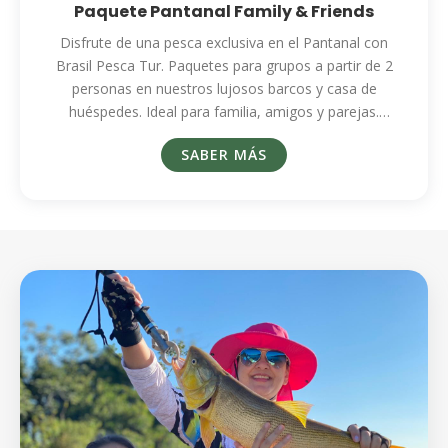
Paquete Pantanal Family & Friends
Disfrute de una pesca exclusiva en el Pantanal con
Brasil Pesca Tur. Paquetes para grupos a partir de 2
personas en nuestros lujosos barcos y casa de
huéspedes. Ideal para familia, amigos y parejas.
Opciones de 3 días/4 noches y 5 días/6 noches.
SABER MÁS
Embarque en Puertos Cercado o Jofre.