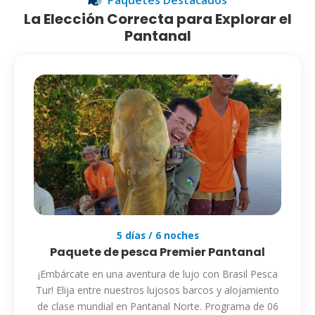
Paquetes Destacados
La Elección Correcta para Explorar el
Pantanal
5 días / 6 noches
Paquete de pesca Premier Pantanal
¡Embárcate en una aventura de lujo con Brasil Pesca
Tur! Elija entre nuestros lujosos barcos y alojamiento
de clase mundial en Pantanal Norte. Programa de 06