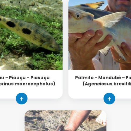
au – Piauçu – Piavuçu
Palmito – Mandubé – Fi
orinus macrocephalus)
(Ageneiosus brevifil
+
+