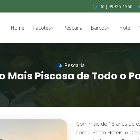
(65) 99926-1360
Home
Pacotes
Pescaria
Barcos
Hotel
Pescaria
o Mais Piscosa de Todo o P
Com mais de 18 anos de exp
com 2 Barco Hotéis, o Oasi