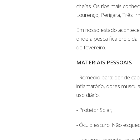
cheias. Os rios mais conhe
Lourenço, Perigara, Três Irm
Em nosso estado acontece 
onde a pesca fica proibida
de fevereiro.
MATERIAIS PESSOAIS
- Remédio para: dor de cabeça
inflamatório, dores muscula
uso diário;
- Protetor Solar;
- Óculo escuro. Não esquec
- Lanterna, canivete, caixa d