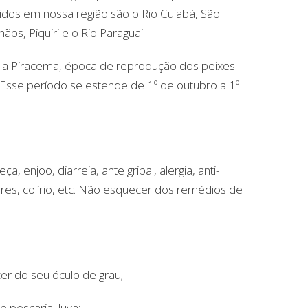
cidos em nossa região são o Rio Cuiabá, São
ãos, Piquiri e o Rio Paraguai.
a Piracema, época de reprodução dos peixes
. Esse período se estende de 1º de outubro a 1º
, enjoo, diarreia, ante gripal, alergia, anti-
res, colírio, etc. Não esquecer dos remédios de
er do seu óculo de grau;
e pescaria, luva;