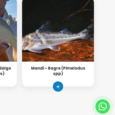
dalgo
Mandi – Bagre (Pimelodus
is)
spp)
+