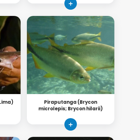
+
Lima)
Piraputanga (Brycon
microlepis; Brycon hilarii)
+