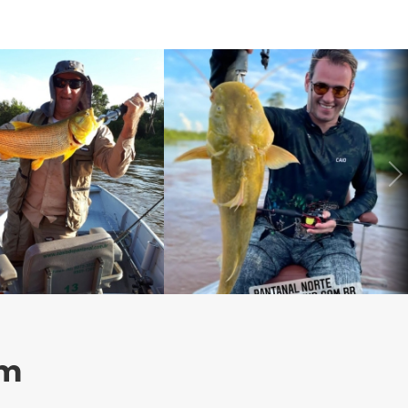
Next
am