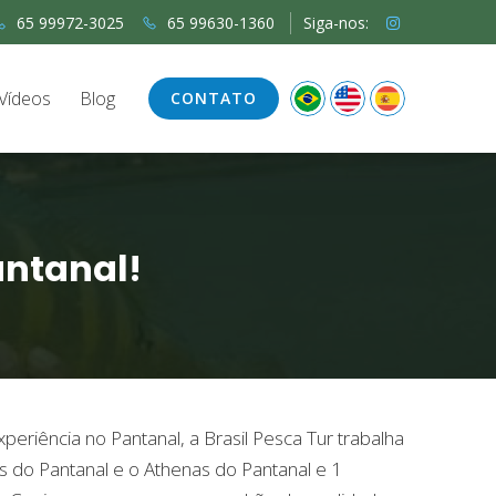
65 99972-3025
65 99630-1360
Siga-nos:
Vídeos
Blog
CONTATO
antanal!
eriência no Pantanal, a Brasil Pesca Tur trabalha
s do Pantanal e o Athenas do Pantanal e 1