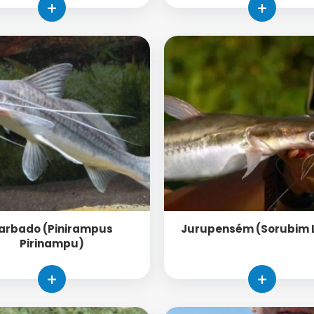
+
+
arbado (Pinirampus
Jurupensém (Sorubim 
Pirinampu)
+
+