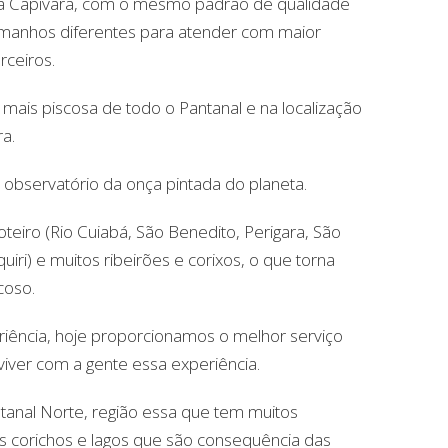
da Capivara, com o mesmo padrão de qualidade
manhos diferentes para atender com maior
rceiros.
mais piscosa de todo o Pantanal e na localização
ra.
observatório da onça pintada do planeta.
teiro (Rio Cuiabá, São Benedito, Perigara, São
iri) e muitos ribeirões e corixos, o que torna
coso.
iência, hoje proporcionamos o melhor serviço
viver com a gente essa experiência.
tanal Norte, região essa que tem muitos
os corichos e lagos que são consequência das