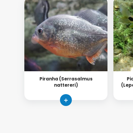
Piranha (Serrasalmus
Pi
nattereri)
(Lep
+